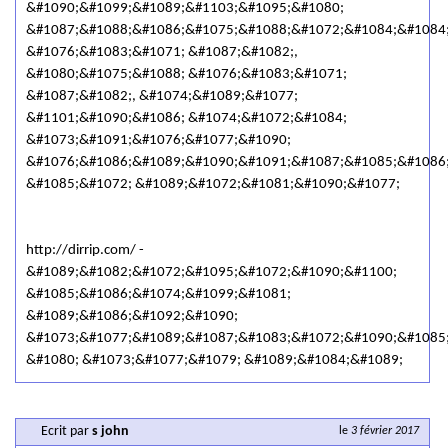
&#1090;&#1099;&#1089;&#1103;&#1095;&#1080;
&#1087;&#1088;&#1086;&#1075;&#1088;&#1072;&#1084;&#1084
&#1076;&#1083;&#1071; &#1087;&#1082;,
&#1080;&#1075;&#1088; &#1076;&#1083;&#1071;
&#1087;&#1082;, &#1074;&#1089;&#1077;
&#1101;&#1090;&#1086; &#1074;&#1072;&#1084;
&#1073;&#1091;&#1076;&#1077;&#1090;
&#1076;&#1086;&#1089;&#1090;&#1091;&#1087;&#1085;&#1086
&#1085;&#1072; &#1089;&#1072;&#1081;&#1090;&#1077;
http://dirrip.com/ -
&#1089;&#1082;&#1072;&#1095;&#1072;&#1090;&#1100;
&#1085;&#1086;&#1074;&#1099;&#1081;
&#1089;&#1086;&#1092;&#1090;
&#1073;&#1077;&#1089;&#1087;&#1083;&#1072;&#1090;&#1085
&#1080; &#1073;&#1077;&#1079; &#1089;&#1084;&#1089;
Ecrit par
s john
le
3 février 2017