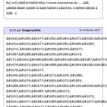
êç[/url] òâåííî íà ñàéòå http://www.moneyman.kz .... çàåì,
çàïîëíèâ îíëàéí-çàÿâêó íà íàøåì ñàéòå â àâãóñòå, è âåðíóë äåíüãè â
ñðîê . 2.
Ecrit par
Gregoryziche
le
13 février 2017
&#1040;&#1083;&#1077;&#1082;&#1089;&#1072;&#1085;&#1076
&#1054;&#1074;&#1077;&#1095;&#1082;&#1080;&#1085;
&#1074; &#1084;&#1072;&#1090;&#1095;&#1077;
&#1087;&#1088;&#1086;&#1090;&#1080;&#1074;
&#171;&#1042;&#1080;&#1085;&#1085;&#1080;&#1087;&#1077;
&#1079;&#1072;&#1073;&#1088;&#1086;&#1089;&#1080;&#1083
&#1076;&#1074;&#1077;
&#1096;&#1072;&#1081;&#1073;&#1099; &#1080;
&#1089;&#1076;&#1077;&#1083;&#1072;&#1083;
&#1088;&#1077;&#1079;&#1091;&#1083;&#1100;&#1090;&#1072
&#1087;&#1072;&#1089; &#1085;&#1072;
&#1053;&#1080;&#1082;&#1083;&#1072;&#1089;&#1072;
&#1041;&#1077;&#1082;&#1089;&#1090;&#1088;&#1077;&#1084