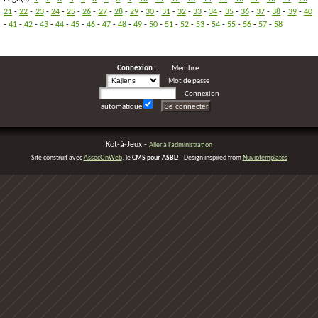
21
-
22
-
23
-
24
-
25
-
26
-
27
-
28
-
29
-
30
-
31
-
32
-
33
-
34
-
35
-
36
-
37
-
38
-
39
-
40
-
41
-
42
-
43
-
44
-
45
-
46
-
47
-
48
-
49
-
50
-
51
-
52
-
53
-
54
-
55
-
56
-
57
-
58
Connexion :
Membre
Mot de passe
Connexion
automatique
Kot-à-Jeux -
Aller à l'administration
Site construit avec
AssocOnWeb
, le
CMS pour ASBL
! - Design inspired from
Nuviotemplates