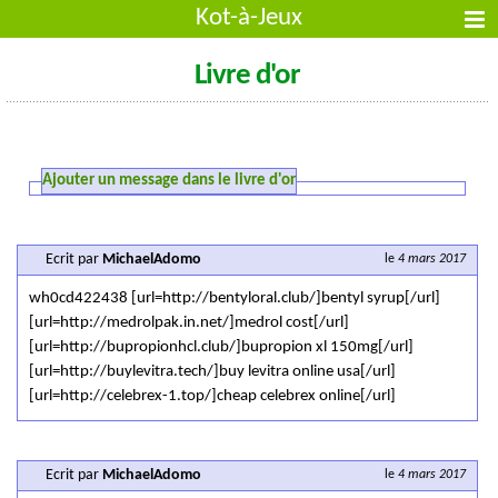
Kot-à-Jeux
Livre d'or
Ajouter un message dans le livre d'or
Ecrit par
MichaelAdomo
le
4 mars 2017
wh0cd422438 [url=http://bentyloral.club/]bentyl syrup[/url]
[url=http://medrolpak.in.net/]medrol cost[/url]
[url=http://bupropionhcl.club/]bupropion xl 150mg[/url]
[url=http://buylevitra.tech/]buy levitra online usa[/url]
[url=http://celebrex-1.top/]cheap celebrex online[/url]
Ecrit par
MichaelAdomo
le
4 mars 2017