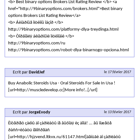
<b> Best binary options Brokers List Rating Review </b> <a
href="http://9binaryoptions.com/brokers.html">Best binary
options Brokers List Rating Review</a>
<b> Áèíàðíûå îïöèîíû îáçîð </b>
http://9binaryoptions.com/platformy-dlya-treydinga.html
<b> Òîðãîâëÿ áèíàðíûìè îïöèîíàìè </b>
http://9binaryoptions.com/ru
http://9binaryoptions.com/robot-dlya-binarnogo-opciona.html
Ecrit par
DavidJef
le
17 février 2017
Buy Anabolic Steroids Usa - Oral Steroids For Sale In Usa !
[url=http://muscledevelop.cc]More info!..[/url]
Ecrit par
JorgeEvody
le
13 février 2017
Èíòåðíåò çàéìû äî çàðïëàòû íå âûõîäÿ èç äîìà! ... âû ìîæåòå
ðàññ÷èòàòü íåïîñðåäñ
[url=http://hjzvend.ltkvx.ru/61147.html]äåíüãè äî çàðïëàòû