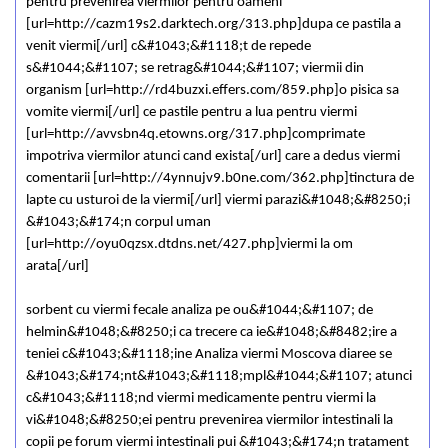
pentru prevenirea viermilor pentru oameni
[url=http://cazm19s2.darktech.org/313.php]dupa ce pastila a
venit viermi[/url] c&#1043;&#1118;t de repede
s&#1044;&#1107; se retrag&#1044;&#1107; viermii din
organism [url=http://rd4buzxi.effers.com/859.php]o pisica sa
vomite viermi[/url] ce pastile pentru a lua pentru viermi
[url=http://avvsbn4q.etowns.org/317.php]comprimate
impotriva viermilor atunci cand exista[/url] care a dedus viermi
comentarii [url=http://4ynnujv9.b0ne.com/362.php]tinctura de
lapte cu usturoi de la viermi[/url] viermi parazi&#1048;&#8250;i
&#1043;&#174;n corpul uman
[url=http://oyu0qzsx.dtdns.net/427.php]viermi la om
arata[/url]
sorbent cu viermi fecale analiza pe ou&#1044;&#1107; de
helmin&#1048;&#8250;i ca trecere ca ie&#1048;&#8482;ire a
teniei c&#1043;&#1118;ine Analiza viermi Moscova diaree se
&#1043;&#174;nt&#1043;&#1118;mpl&#1044;&#1107; atunci
c&#1043;&#1118;nd viermi medicamente pentru viermi la
vi&#1048;&#8250;ei pentru prevenirea viermilor intestinali la
copii pe forum viermi intestinali pui &#1043;&#174;n tratament