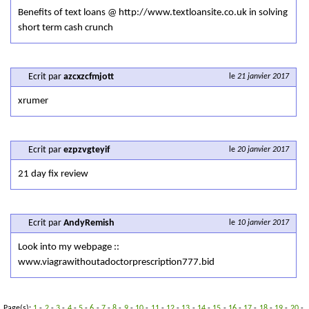
Benefits of text loans @ http://www.textloansite.co.uk in solving
short term cash crunch
Ecrit par
azcxzcfmjott
le
21 janvier 2017
xrumer
Ecrit par
ezpzvgteyif
le
20 janvier 2017
21 day fix review
Ecrit par
AndyRemish
le
10 janvier 2017
Look into my webpage ::
www.viagrawithoutadoctorprescription777.bid
Page(s):
1
-
2
-
3
-
4
-
5
-
6
-
7
-
8
-
9
-
10
-
11
-
12
-
13
-
14
-
15
-
16
-
17
-
18
-
19
-
20
-