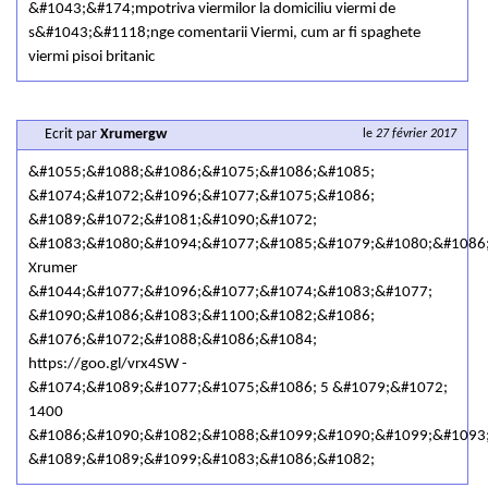
&#1043;&#174;mpotriva viermilor la domiciliu viermi de
s&#1043;&#1118;nge comentarii Viermi, cum ar fi spaghete
viermi pisoi britanic
Ecrit par
Xrumergw
le
27 février 2017
&#1055;&#1088;&#1086;&#1075;&#1086;&#1085;
&#1074;&#1072;&#1096;&#1077;&#1075;&#1086;
&#1089;&#1072;&#1081;&#1090;&#1072;
&#1083;&#1080;&#1094;&#1077;&#1085;&#1079;&#1080;&#1086
Xrumer
&#1044;&#1077;&#1096;&#1077;&#1074;&#1083;&#1077;
&#1090;&#1086;&#1083;&#1100;&#1082;&#1086;
&#1076;&#1072;&#1088;&#1086;&#1084;
https://goo.gl/vrx4SW -
&#1074;&#1089;&#1077;&#1075;&#1086; 5 &#1079;&#1072;
1400
&#1086;&#1090;&#1082;&#1088;&#1099;&#1090;&#1099;&#1093
&#1089;&#1089;&#1099;&#1083;&#1086;&#1082;