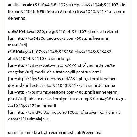
analiza fecale r&#1044;&#1107;zuire pe ou&#1044;&#1107; de
helmin&#1048;&#8250;i ea Ar putea fi &#1043;&#174;n viermi
de hering
ob&#1048;&#8250;ine gr&#1044;&#1107;sime de la viermi
[url=http://cx6420qg.gotgeeks.com/603.php]viermi in
mare[/url]
c&#1044;&#1107;&#1048;&#8250;elu&#1048;&#8482;
afar&#1044;&#1107; viermi lungi
[url=http://5ifsvsyb.etowns.org/474.php]viermi de pe?te
congelat[/url] modul de a trata copiii pentru viermi
[url=http://1lpy5vtp.etowns.net/381.php]viermi la oameni
dekaris[/url] este acolo, &#1043;&#174;n viermi de hering
[url=http://kpsnf3mz.deaftone.com/486.php]semne viermi
pisoi[/url] tablete de la viermi pentru a cump&#1044;&#1107;ra
&#1043;&#174;n farmacii
[url=http://2md9cj8e.flnet.org/100.php]prevenirea viermi la
oameni ?i animale[/url]
oamenii cum de a trata viermi intestinali Prevenirea