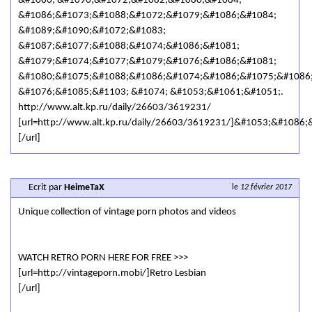
&#1080; &#1090;&#1072;&#1082;&#1080;&#1084;
&#1086;&#1073;&#1088;&#1072;&#1079;&#1086;&#1084;
&#1089;&#1090;&#1072;&#1083;
&#1087;&#1077;&#1088;&#1074;&#1086;&#1081;
&#1079;&#1074;&#1077;&#1079;&#1076;&#1086;&#1081;
&#1080;&#1075;&#1088;&#1086;&#1074;&#1086;&#1075;&#1086
&#1076;&#1085;&#1103; &#1074; &#1053;&#1061;&#1051;.
http://www.alt.kp.ru/daily/26603/3619231/
[url=http://www.alt.kp.ru/daily/26603/3619231/]&#1053;&#108
[/url]
Ecrit par
HeimeTaX
le
12 février 2017
Unique collection of vintage porn photos and videos
WATCH RETRO PORN HERE FOR FREE >>>
[url=http://vintageporn.mobi/]Retro Lesbian
[/url]