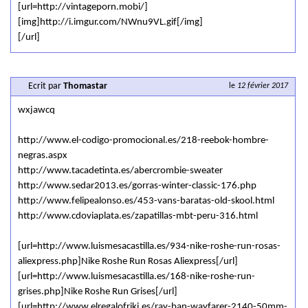
[url=http://vintageporn.mobi/]
[img]http://i.imgur.com/NWnu9VL.gif[/img]
[/url]
Ecrit par
Thomastar
le
12 février 2017
wxjawcq
http://www.el-codigo-promocional.es/218-reebok-hombre-
negras.aspx
http://www.tacadetinta.es/abercrombie-sweater
http://www.sedar2013.es/gorras-winter-classic-176.php
http://www.felipealonso.es/453-vans-baratas-old-skool.html
http://www.cdoviaplata.es/zapatillas-mbt-peru-316.html
[url=http://www.luismesacastilla.es/934-nike-roshe-run-rosas-
aliexpress.php]Nike Roshe Run Rosas Aliexpress[/url]
[url=http://www.luismesacastilla.es/168-nike-roshe-run-
grises.php]Nike Roshe Run Grises[/url]
[url=http://www.elregalofriki.es/ray-ban-wayfarer-2140-50mm-