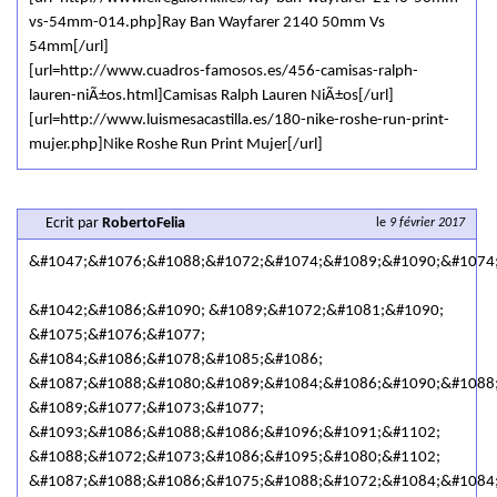
vs-54mm-014.php]Ray Ban Wayfarer 2140 50mm Vs
54mm[/url]
[url=http://www.cuadros-famosos.es/456-camisas-ralph-
lauren-niÃ±os.html]Camisas Ralph Lauren NiÃ±os[/url]
[url=http://www.luismesacastilla.es/180-nike-roshe-run-print-
mujer.php]Nike Roshe Run Print Mujer[/url]
Ecrit par
RobertoFelia
le
9 février 2017
&#1047;&#1076;&#1088;&#1072;&#1074;&#1089;&#1090;&#1074
&#1042;&#1086;&#1090; &#1089;&#1072;&#1081;&#1090;
&#1075;&#1076;&#1077;
&#1084;&#1086;&#1078;&#1085;&#1086;
&#1087;&#1088;&#1080;&#1089;&#1084;&#1086;&#1090;&#1088
&#1089;&#1077;&#1073;&#1077;
&#1093;&#1086;&#1088;&#1086;&#1096;&#1091;&#1102;
&#1088;&#1072;&#1073;&#1086;&#1095;&#1080;&#1102;
&#1087;&#1088;&#1086;&#1075;&#1088;&#1072;&#1084;&#1084;