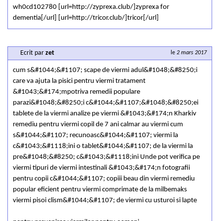
wh0cd102780 [url=http://zyprexa.club/]zyprexa for
dementia[/url] [url=http://tricor.club/]tricor[/url]
Ecrit par
zet
le
2 mars 2017
cum s&#1044;&#1107; scape de viermi adul&#1048;&#8250;i
care va ajuta la pisici pentru viermi tratament
&#1043;&#174;mpotriva remedii populare
parazi&#1048;&#8250;i c&#1044;&#1107;&#1048;&#8250;ei
tablete de la viermi analize pe viermi &#1043;&#174;n Kharkiv
remediu pentru viermi copil de 7 ani calmar au viermi cum
s&#1044;&#1107; recunoasc&#1044;&#1107; viermi la
c&#1043;&#1118;ini o tablet&#1044;&#1107; de la viermi la
pre&#1048;&#8250; c&#1043;&#1118;ini Unde pot verifica pe
viermi tipuri de viermi intestinali &#1043;&#174;n fotografii
pentru copii c&#1044;&#1107; copiii beau din viermi remediu
popular eficient pentru viermi comprimate de la milbemaks
viermi pisoi clism&#1044;&#1107; de viermi cu usturoi si lapte