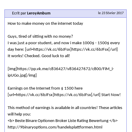
Ecrit par
LeroyAmbum
le
23 février 2017
How to make money on the internet today
Guys, tired of sitting with no money?
I was just a poor student, and now i make 1000$ - 1500$ every
day here: [url=https://vk.cc/6bJFsx]https://vk.cc/6bJFsx[/url]
It works! Checked. Good luck to all!
[img]https://pp.vk.me/c836427/v836427672/c800/FiM_i-
ipUGo.jpg[/img]
Earnings on the Internet from $ 1500 here
[url=https://vk.cc/6bJFsx]https://vk.cc/6bJFsx[/url] Start Now!
This method of earnings is available in all countries! These articles
will help you:
<b> Beste Binare Optionen Broker Liste Rating Bewertung </b>
http://9binaryoptions.com/handelsplattformen.html