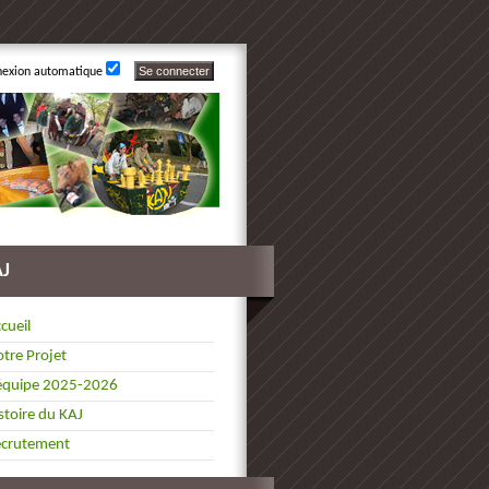
nexion automatique
AJ
cueil
tre Projet
équipe 2025-2026
stoire du KAJ
ecrutement