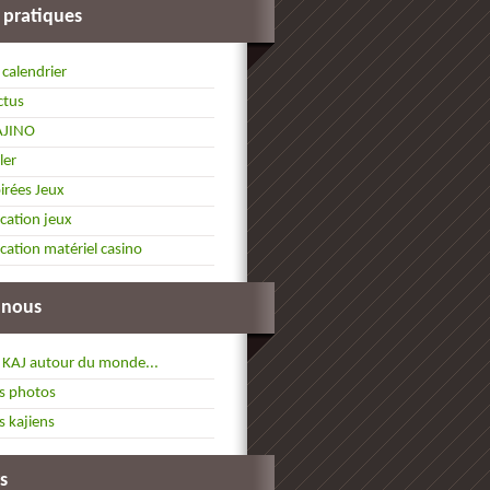
 pratiques
 calendrier
ctus
AJINO
ller
irées Jeux
cation jeux
cation matériel casino
 nous
 KAJ autour du monde...
s photos
s kajiens
s