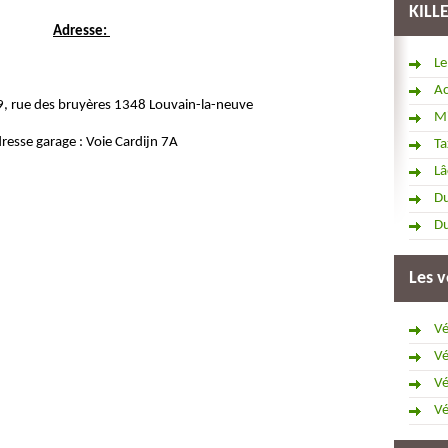
KILL
Adresse:
Le
Ac
9, rue des bruyères 1348 Louvain-la-neuve
Mi
resse garage : Voie Cardijn 7A
Ta
Lâ
Du
Du
Les v
Vé
Vé
Vé
Vé