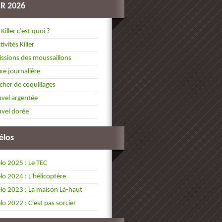
ER 2026
 Killer c’est quoi ?
tivités Killer
ssions des moussaillons
xe journalière
cher de coquillages
vel argentée
vel dorée
élos
lo 2025 : Le TEC
lo 2024 : L'hélicoptère
lo 2023 : La maison Là-haut
lo 2022 : C'est pas sorcier