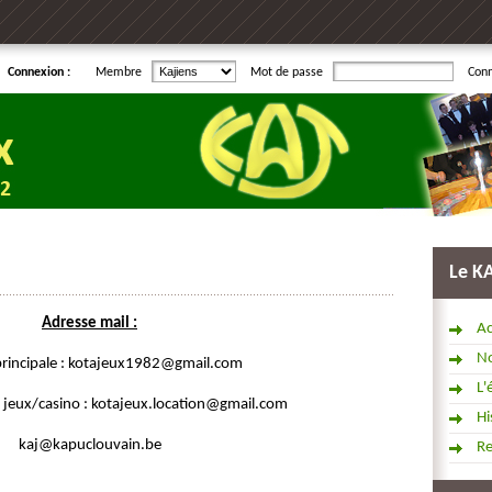
Connexion :
Membre
Mot de passe
Con
Le K
Adresse mail :
Ac
No
principale : kotajeux1982@gmail.com
L'
n jeux/casino : kotajeux.location@gmail.com
Hi
kaj@kapuclouvain.be
R