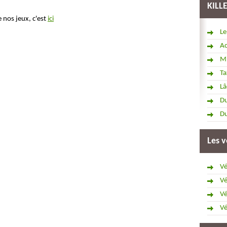
KILL
e nos jeux, c'est
ici
Le
Ac
Mi
Ta
Lâ
Du
Du
Les v
Vé
Vé
Vé
Vé