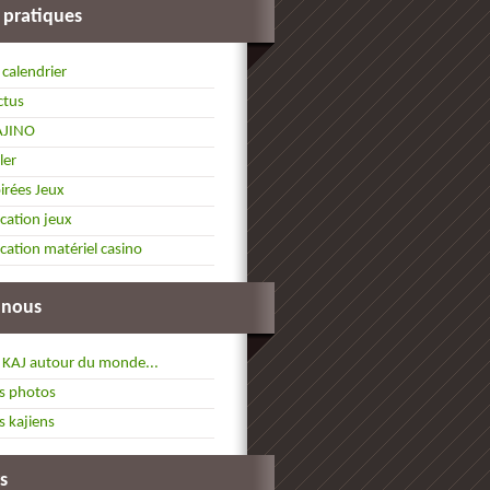
 pratiques
 calendrier
ctus
AJINO
ller
irées Jeux
cation jeux
cation matériel casino
 nous
 KAJ autour du monde...
s photos
s kajiens
s