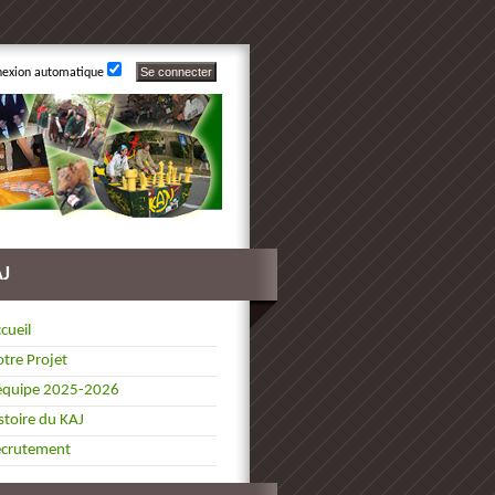
nexion automatique
AJ
cueil
tre Projet
équipe 2025-2026
stoire du KAJ
ecrutement