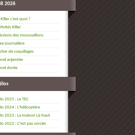
ER 2026
 Killer c’est quoi ?
tivités Killer
ssions des moussaillons
xe journalière
cher de coquillages
vel argentée
vel dorée
élos
lo 2025 : Le TEC
lo 2024 : L'hélicoptère
lo 2023 : La maison Là-haut
lo 2022 : C'est pas sorcier