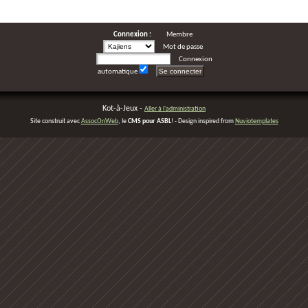
Connexion :
Membre
Mot de passe
Connexion
automatique
Kot-à-Jeux -
Aller à l'administration
Site construit avec
AssocOnWeb
, le
CMS pour ASBL
! - Design inspired from
Nuviotemplates