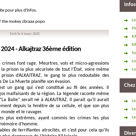
Infos
e pour plus d'infos.
Le
of the mokey zbraaa popo
Pi
Ecrit le 4 mars 2025
K
Ki
r 2024 - Alkajtraz 36ème édition
So
Lo
s crimes font rage. Meurtres, vols et micro-agressions 
a prison la plus sécurisée de tout l'État, voire même 
Lo
 prison d’ALKAJTRAZ, le gang le plus redoutable des 
s De La Muerte planifie son évasion.
Chez
t un gang qui s’est constitué au fil des années. Il 
gos malfaisants de la région. La légende raconte même 
“La Balle” serait né à ALKAJTRAZ. Il parait qu’il aurait 
Le
ment depuis la fenêtre de sa cellule, et que son plus 
Le
 monde et le ravager. 
Le
les plus extrêmes, ayant commis les crimes les plus 
e mémoire d’homme. 
les de terrifiantes atrocités, et c’est pour cela qu’ils 
Diver