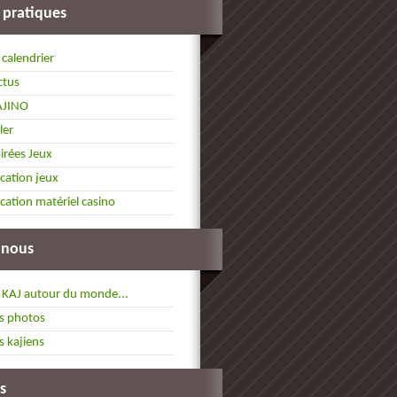
 pratiques
 calendrier
ctus
AJINO
ller
irées Jeux
cation jeux
cation matériel casino
 nous
 KAJ autour du monde...
s photos
s kajiens
s