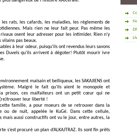
e plus dangereux de l’histoire KAJcérale. 
Co
No
 les rats, les cafards, les maladies, les règlements de 
otidiennes. Mais rien ne leur fait peur. Pas même les 
Di
ivaux osent leur adresser pour les intimider. Rien n’y 
Li
es vilains pas beaux. 
bles à leur odeur, puisqu’ils ont revendus leurs savons 
s Duvels qu’ils arrivent à dégoter! Plutôt mourir ivre 
se. 
nvironnement malsain et belliqueux, les SAKAJIENS ont 
ystème. Malgré le fait qu’ils aient le monopole et 
 la prison, ces malfaiteurs ont un petit cœur qui ne 
re)trouver leur liberté ! 
 cette famille, a pour moeurs de se retrouver dans la 
e ou de nuit, appelée le KuGé. Dans cette cellule, 
mais aussi constructifs ont vu le jour, entre autres, la 
 s’est procuré un plan d’ALKAJTRAZ. Ils sont fin prêts 