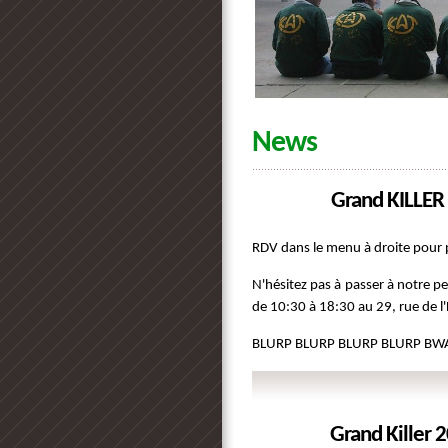
News
Grand KILLER 
RDV dans le menu à droite pour p
N'hésitez pas à passer à notre p
de 10:30 à 18:30 au 29, rue de l'
BLURP BLURP BLURP BLURP 
Grand Killer 