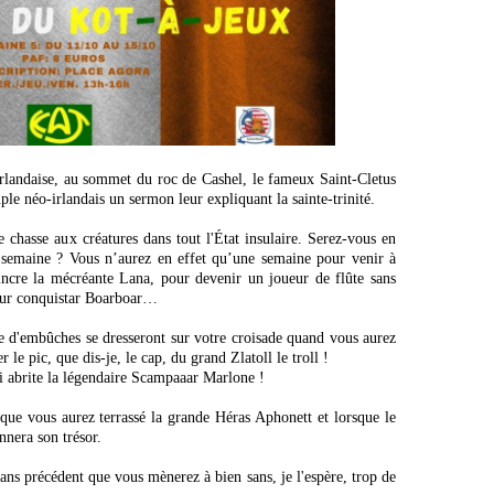
rlandaise, au sommet du roc de Cashel, le fameux Saint-Cletus 
le néo-irlandais un sermon leur expliquant la sainte-trinité. 
chasse aux créatures dans tout l'État insulaire. Serez-vous en 
 semaine ? Vous n’aurez en effet qu’une semaine pour venir à 
ncre la mécréante Lana, pour devenir un joueur de flûte sans 
pour conquistar Boarboar… 
d'embûches se dresseront sur votre croisade quand vous aurez 
 le pic, que dis-je, le cap, du grand Zlatoll le troll ! 
i abrite la légendaire Scampaaar Marlone ! 
que vous aurez terrassé la grande Héras Aphonett et lorsque le 
nera son trésor.
ans précédent que vous mènerez à bien sans, je l'espère, trop de 