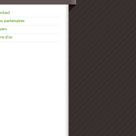
ntact
s partenaires
vers
vre d'or