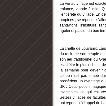
La vie au village est exac
enfance, viande à midi, Qu
l'entièreté du village. En d
propices ; se reposer, s’all
sandwichs, s’instruire, ran
rigoler et passer du bon te
La cheffe de Louvanix, Lana
du reclu de son peuple et dé
son jeu traditionnel du Gran
est d’être le plus riche et 
la semaine pour devenir co
collab n’est pas tombé dans
possèdent un avantage que 
BK”. Cette potion magique
invincibles, ce qui est tr
Seizes villages de facultés 
ont répondu à l’appel du La