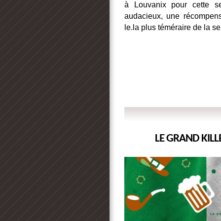
à Louvanix pour cette s
audacieux, une récompense
le.la plus téméraire de la s
                                        
LE GRAND KILLE