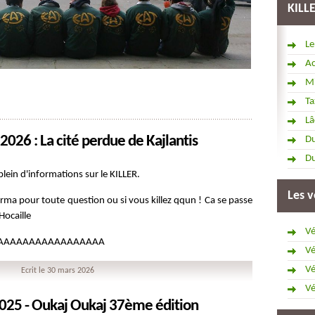
KILL
Le
Ac
Mi
Ta
Lâ
2026 : La cité perdue de Kajlantis
Du
Du
lein d'informations sur le KILLER.
Les v
erma pour toute question ou si vous killez qqun ! Ca se passe
Hocaille
Vé
BWAAAAAAAAAAAAAAAAA
Vé
Vé
Ecrit le 30 mars 2026
Vé
2025 - Oukaj Oukaj 37ème édition