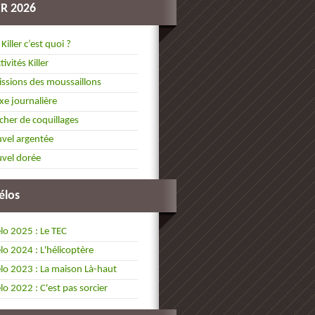
ER 2026
 Killer c’est quoi ?
tivités Killer
ssions des moussaillons
xe journalière
cher de coquillages
vel argentée
vel dorée
élos
lo 2025 : Le TEC
lo 2024 : L'hélicoptère
lo 2023 : La maison Là-haut
lo 2022 : C'est pas sorcier