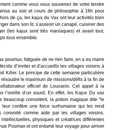
tement comme vous vous souvenez de votre tendre 
inoa au soir et cours de philosophie à 16h pour 
ehors de ça, les kajux du Vax ont leur activités bien 
onger dans son lit, s'asseoir un canapé, cuisiner des 
ger (les kajux sont très maniaques) et avant tout, 
mps tous ensemble. 
x poumux, fatiguée de ne rien faire, en a eu marre 
cida d’inviter et d'accueillir les villages voisins à 
d Killer. Le principe de cette semaine particulière 
de résoudre le maximum de missions/défis à la fin de 
llaborateur officiel de Louvanix. Cet appel à la 
 l’oreille d’un sourd. En effet, les Kajux Du vax 
beaucoup convoitent, la potion magique dite “le 
 leur confère une force surhumaine qui les rend 
ès convoité comme aide par les villages voisins. 
intellectuelles, physiques et créatrices différentes 
nax Poumax et ont entamé leur voyage pour arriver 