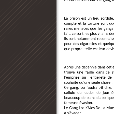
furent recrutés dans le gang l
La prison est un lieu sordide,
compte et la torture sont qu
rares menaces que les gangs r
fait, ce sont les plus vilains d
Ils sont notamment reconnaissa
pour des cigarettes et quelque
que propre, telle est leur devi
Après une décennie dans cet e
trouvé une faille dans ce s
l’emprise sur l’entièreté de
souhaite qu’une seule chose : (
Ce gang, ou faudrait-il dire,
cellule du leader de journé
beaucoup de plans diaboliques 
fameuse évasion. 
Le Gang Los KAJos De La Muerte
à s’évader. 