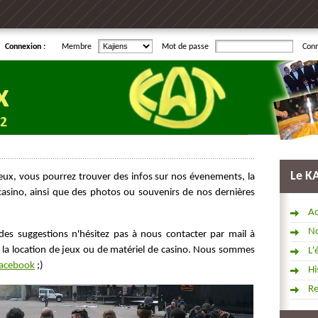
Connexion :
Membre
Mot de passe
Con
Le K
Jeux, vous pourrez trouver des infos sur nos évenements, la
 casino, ainsi que des photos ou souvenirs de nos dernières
Ac
No
des suggestions n'hésitez pas à nous contacter par mail à
 la location de jeux ou de matériel de casino. Nous sommes
L'
acebook
;)
Hi
R