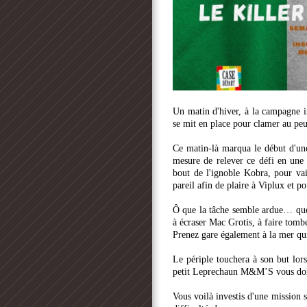
Un matin d'hiver, à la campagne i
se mit en place pour clamer au peup
Ce matin-là marqua le début d'une 
mesure de relever ce défi en une
bout de l'ignoble Kobra, pour vai
pareil afin de plaire à Viplux et 
Ô que la tâche semble ardue… que 
à écraser Mac Grotis, à faire tomber
Prenez gare également à la mer qu
Le périple touchera à son but lors
petit Leprechaun M&M’S vous don
Vous voilà investis d'une mission s