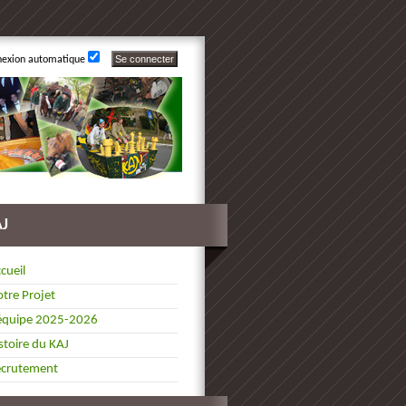
nexion automatique
AJ
cueil
tre Projet
équipe 2025-2026
stoire du KAJ
ecrutement