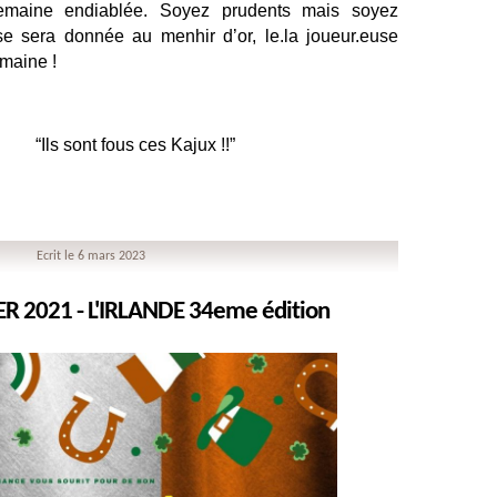
emaine endiablée. Soyez prudents mais soyez 
 sera donnée au menhir d’or, le.la joueur.euse 
emaine ! 
                 “Ils sont fous ces Kajux !!”
Ecrit le 6 mars 2023
R 2021 - L'IRLANDE 34eme édition